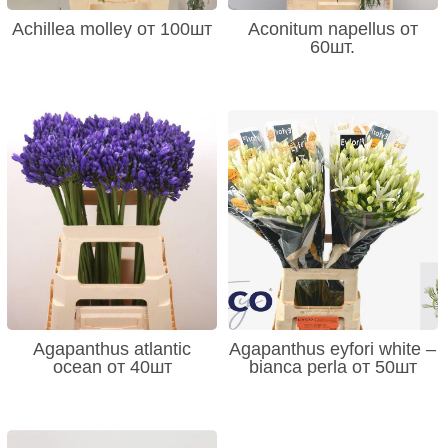
Achillea molley от 100шт
Aconitum napellus от
60шт.
Agapanthus atlantic
Agapanthus eyfori white –
ocean от 40шт
bianca perla от 50шт