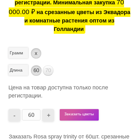
70
регистрации. Минимальная закупка
000.00
₽
на срезанные цветы из Эквадора
и комнатные растения оптом из
Голландии
Грамм
x
Длина
60
70
Цена на товар доступна только после
регистрации.
Заказать цветы
Заказать Rosa spray trinity от 60шт. срезанные