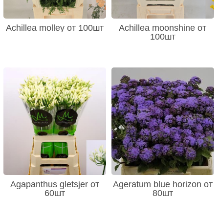
Achillea molley от 100шт
Achillea moonshine от
100шт
Agapanthus gletsjer от
Ageratum blue horizon от
60шт
80шт