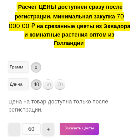
Расчёт ЦЕНЫ доступнен сразу после
70
регистрации. Минимальная закупка
000.00
₽
на срезанные цветы из Эквадора
и комнатные растения оптом из
Голландии
Грамм
x
Длина
40
60
70
Цена на товар доступна только после
регистрации.
Заказать цветы