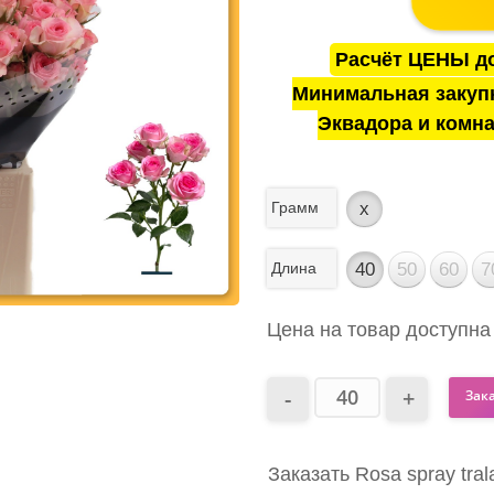
Расчёт ЦЕНЫ до
Минимальная закуп
Эквадора и комна
Грамм
x
Длина
40
50
60
7
Цена на товар доступна
Зак
Заказать Rosa spray tra