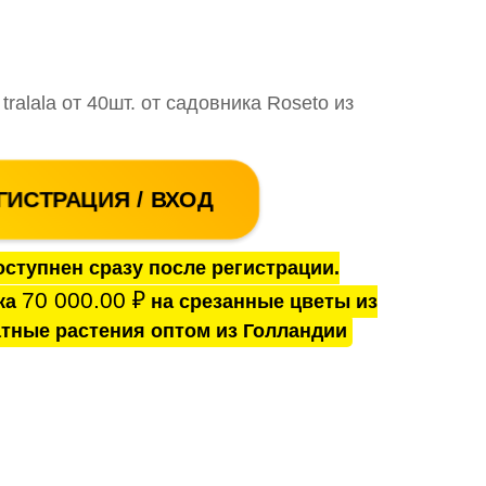
tralala от 40шт. от садовника Roseto из
ГИСТРАЦИЯ / ВХОД
ступнен сразу после регистрации.
70 000.00
₽
ка
на срезанные цветы из
тные растения оптом из Голландии