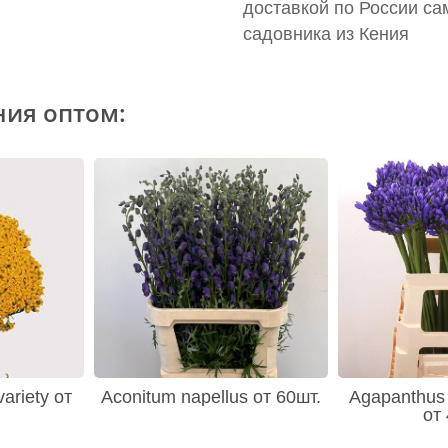
доставкой по России са
садовника из Кения
ния оптом:
variety от
Aconitum napellus от 60шт.
Agapanthus 
от