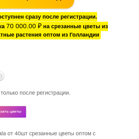
ступнен сразу после регистрации.
70 000.00
₽
ка
на срезанные цветы из
тные растения оптом из Голландии
0
 только после регистрации.
азать цветы
lala от 40шт срезанные цветы оптом с