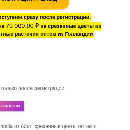
ступнен сразу после регистрации.
70 000.00
₽
ка
на срезанные цветы из
тные растения оптом из Голландии
 только после регистрации.
азать цветы
antella от 60шт срезанные цветы оптом с