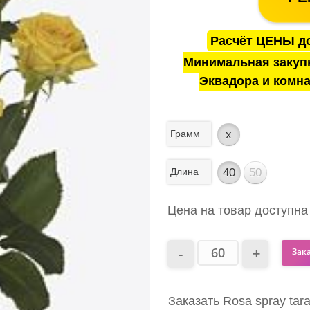
Расчёт ЦЕНЫ до
Минимальная закуп
Эквадора и комна
Грамм
x
Длина
40
50
Цена на товар доступна
Зак
Заказать Rosa spray tar