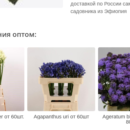
доставкой по России са
садовника из Эфиопия
ния оптом:
er от 60шт.
Agapanthus uri от 60шт
Ageratum bl
8