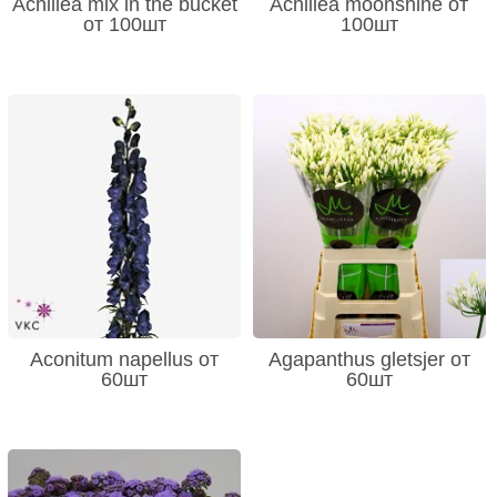
Achillea mix in the bucket
Achillea moonshine от
от 100шт
100шт
Aconitum napellus от
Agapanthus gletsjer от
60шт
60шт