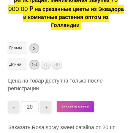
регистрации. Минимальная закупка
000.00
₽
на срезанные цветы из Эквадора
и комнатные растения оптом из
Голландии
Грамм
x
Длина
50
70
80
Цена на товар доступна только после
регистрации.
Заказать цветы
Заказать Rosa spray sweet catalina от 20шт