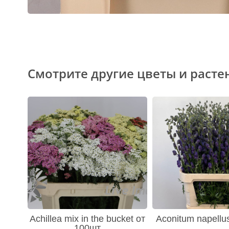
Смотрите другие цветы и расте
Achillea mix in the bucket от
Aconitum napellu
100шт