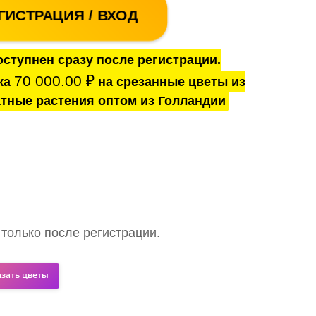
ГИСТРАЦИЯ / ВХОД
ступнен сразу после регистрации.
70 000.00
₽
ка
на срезанные цветы из
тные растения оптом из Голландии
 только после регистрации.
азать цветы