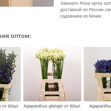
Заказать Rosa spray su
доставкой по России са
садовника из Кения
ния оптом:
s от 60шт.
Agapanthus gletsjer от 60шт.
Agapanthus