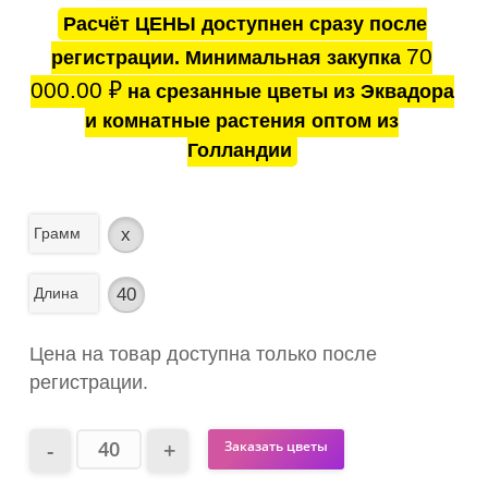
Расчёт ЦЕНЫ доступнен сразу после
70
регистрации. Минимальная закупка
000.00
₽
на срезанные цветы из Эквадора
и комнатные растения оптом из
Голландии
Грамм
x
Длина
40
Цена на товар доступна только после
регистрации.
Заказать цветы