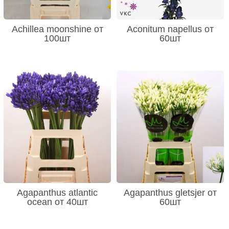
Achillea moonshine от
Aconitum napellus от
100шт
60шт
Agapanthus atlantic
Agapanthus gletsjer от
ocean от 40шт
60шт