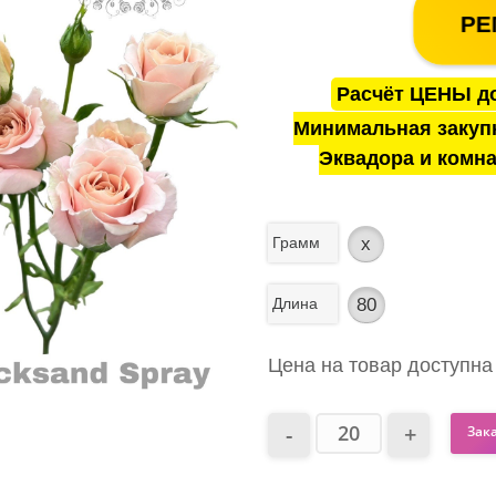
РЕ
Расчёт ЦЕНЫ до
Минимальная закуп
Эквадора и комна
Грамм
x
Длина
80
Цена на товар доступна
Зак