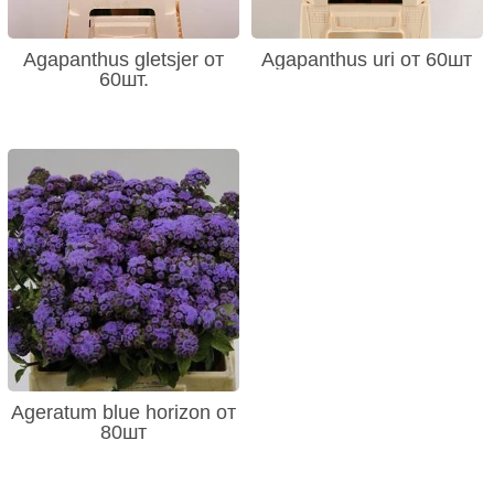
Agapanthus gletsjer от
Agapanthus uri от 60шт
60шт.
Ageratum blue horizon от
80шт