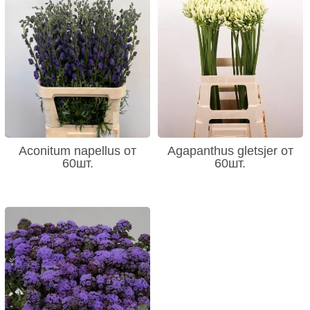
Aconitum napellus от
Agapanthus gletsjer от
60шт.
60шт.