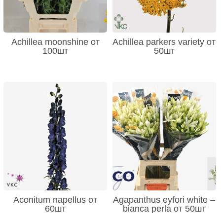
Achillea moonshine от
Achillea parkers variety от
100шт
50шт
Aconitum napellus от
Agapanthus eyfori white –
60шт
bianca perla от 50шт