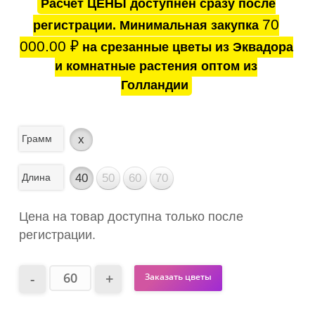
Расчёт ЦЕНЫ доступнен сразу после
70
регистрации. Минимальная закупка
000.00
₽
на срезанные цветы из Эквадора
и комнатные растения оптом из
Голландии
Грамм
x
Длина
40
50
60
70
Цена на товар доступна только после
регистрации.
Заказать цветы