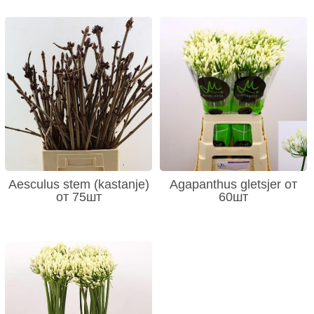
Aesculus stem (kastanje)
Agapanthus gletsjer от
от 75шт
60шт