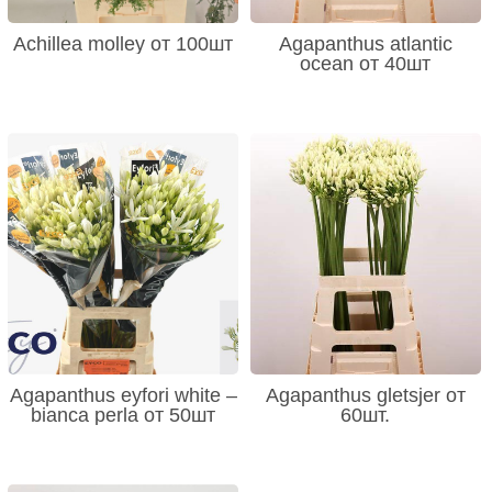
Achillea molley от 100шт
Agapanthus atlantic
ocean от 40шт
Agapanthus eyfori white –
Agapanthus gletsjer от
bianca perla от 50шт
60шт.