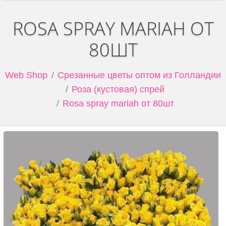
ROSA SPRAY MARIAH ОТ
80ШТ
Web Shop
Срезанные цветы оптом из Голландии
Роза (кустовая) спрей
Rosa spray mariah от 80шт