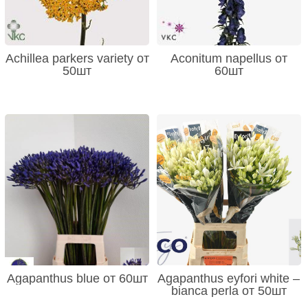
Achillea parkers variety от
Aconitum napellus от
50шт
60шт
Agapanthus blue от 60шт
Agapanthus eyfori white –
bianca perla от 50шт