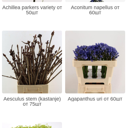
Achillea parkers variety от
Aconitum napellus от
50шт
60шт
Aesculus stem (kastanje)
Agapanthus uri от 60шт
от 75шт