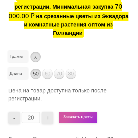
70
регистрации. Минимальная закупка
000.00
₽
на срезанные цветы из Эквадора
и комнатные растения оптом из
Голландии
Грамм
x
Длина
50
60
70
80
Цена на товар доступна только после
регистрации.
Заказать цветы