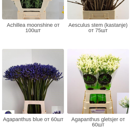
Achillea moonshine от
Aesculus stem (kastanje)
100шт
от 75шт
Agapanthus blue от 60шт
Agapanthus gletsjer от
60шт