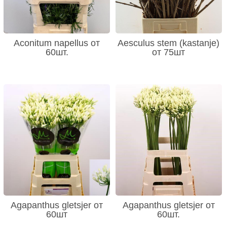
Aconitum napellus от
Aesculus stem (kastanje)
60шт.
от 75шт
Agapanthus gletsjer от
Agapanthus gletsjer от
60шт
60шт.