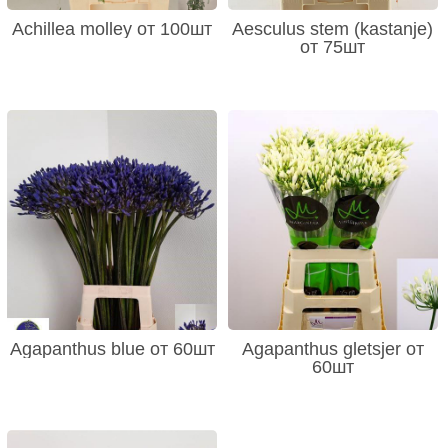
Achillea molley от 100шт
Aesculus stem (kastanje)
от 75шт
Agapanthus blue от 60шт
Agapanthus gletsjer от
60шт