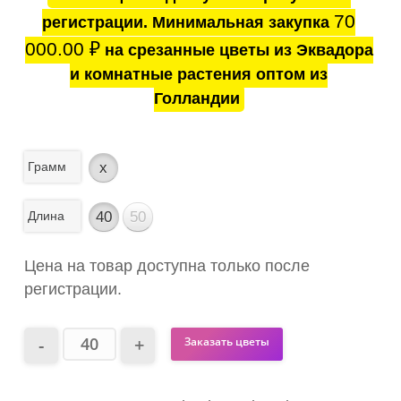
70
регистрации. Минимальная закупка
000.00
₽
на срезанные цветы из Эквадора
и комнатные растения оптом из
Голландии
Грамм
x
Длина
40
50
Цена на товар доступна только после
регистрации.
Заказать цветы