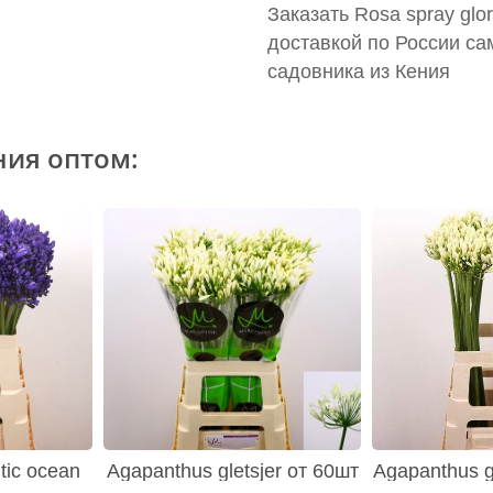
Заказать Rosa spray glo
доставкой по России са
садовника из Кения
ния оптом:
tic ocean
Agapanthus gletsjer от 60шт
Agapanthus gl