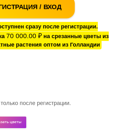
ГИСТРАЦИЯ / ВХОД
ступнен сразу после регистрации.
70 000.00
₽
ка
на срезанные цветы из
тные растения оптом из Голландии
 только после регистрации.
азать цветы