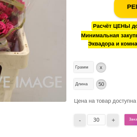
РЕ
Расчёт ЦЕНЫ до
Минимальная закуп
Эквадора и комна
Грамм
x
Длина
50
Цена на товар доступна
Зак