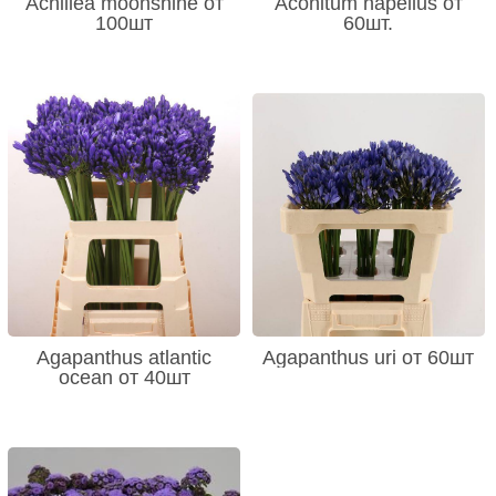
Achillea moonshine от
Aconitum napellus от
100шт
60шт.
Agapanthus atlantic
Agapanthus uri от 60шт
ocean от 40шт