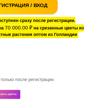
ГИСТРАЦИЯ / ВХОД
ступнен сразу после регистрации.
70 000.00
₽
ка
на срезанные цветы из
тные растения оптом из Голландии
 только после регистрации.
азать цветы