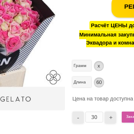
РЕ
Расчёт ЦЕНЫ до
Минимальная закуп
Эквадора и комна
Грамм
x
Длина
60
Цена на товар доступна
Зак