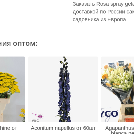
Заказать Rosa spray gel
доставкой по России са
садовника из Европа
ния оптом:
hine от
Aconitum napellus от 60шт
Agapanthus 
bianca pe