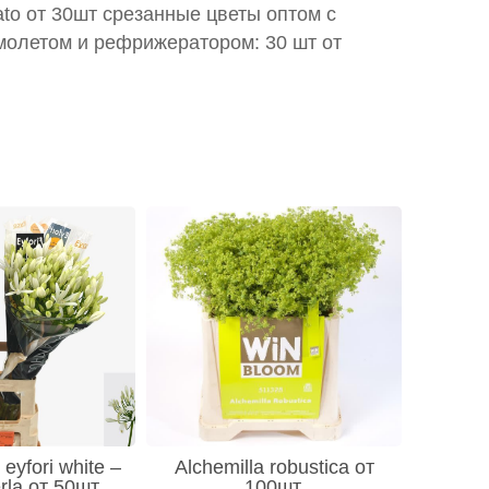
ato от 30шт срезанные цветы оптом с
молетом и рефрижератором: 30 шт от
eyfori white –
Alchemilla robustica от
rla от 50шт
100шт.