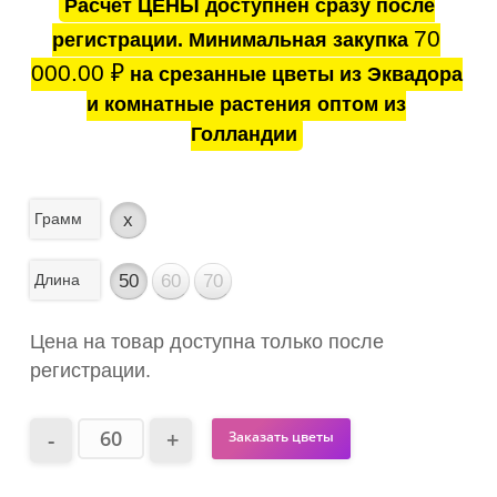
Расчёт ЦЕНЫ доступнен сразу после
70
регистрации. Минимальная закупка
000.00
₽
на срезанные цветы из Эквадора
и комнатные растения оптом из
Голландии
Грамм
x
Длина
50
60
70
Цена на товар доступна только после
регистрации.
Заказать цветы