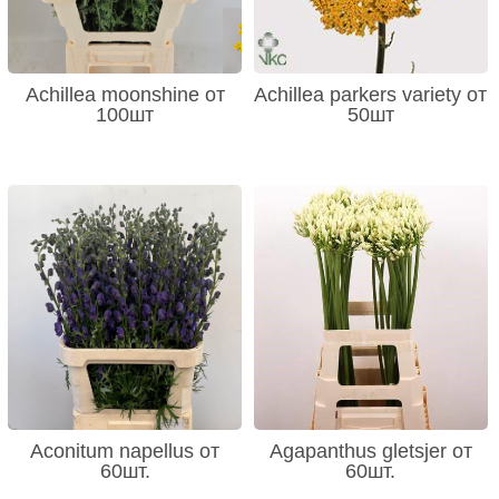
Achillea moonshine от
Achillea parkers variety от
100шт
50шт
Aconitum napellus от
Agapanthus gletsjer от
60шт.
60шт.