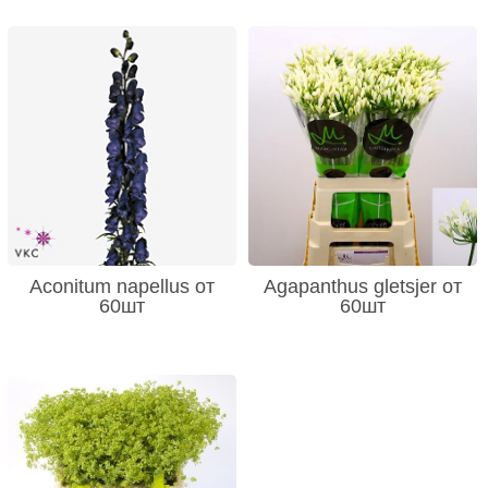
Aconitum napellus от
Agapanthus gletsjer от
60шт
60шт