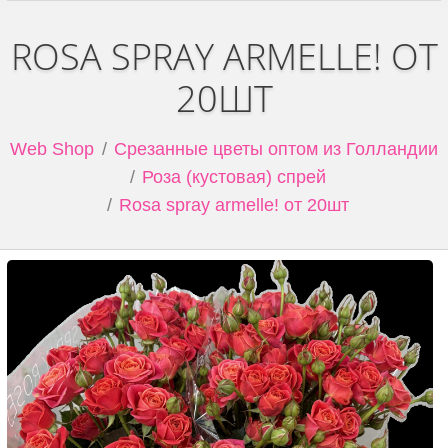
ROSA SPRAY ARMELLE! ОТ
20ШТ
Web Shop
Срезанные цветы оптом из Голландии
Роза (кустовая) спрей
Rosa spray armelle! от 20шт