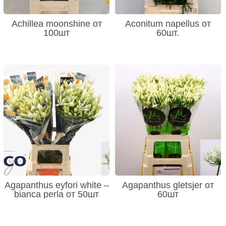
Achillea moonshine от
Aconitum napellus от
100шт
60шт.
Agapanthus eyfori white –
Agapanthus gletsjer от
bianca perla от 50шт
60шт