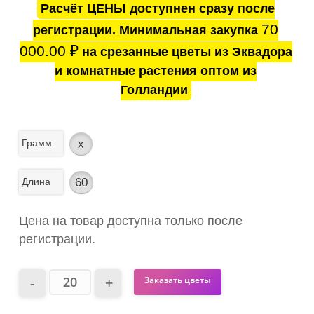
Расчёт ЦЕНЫ доступнен сразу после
70
регистрации. Минимальная закупка
000.00
₽
на срезанные цветы из Эквадора
и комнатные растения оптом из
Голландии
Грамм
x
Длина
60
Цена на товар доступна только после
регистрации.
Заказать цветы