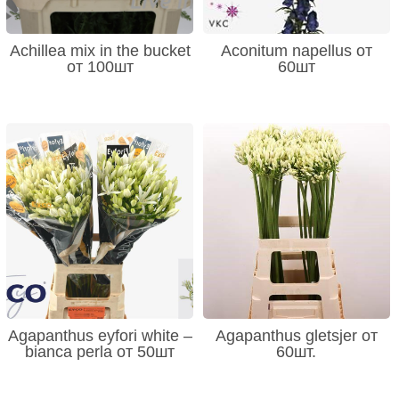
Achillea mix in the bucket
Aconitum napellus от
от 100шт
60шт
Agapanthus eyfori white –
Agapanthus gletsjer от
bianca perla от 50шт
60шт.