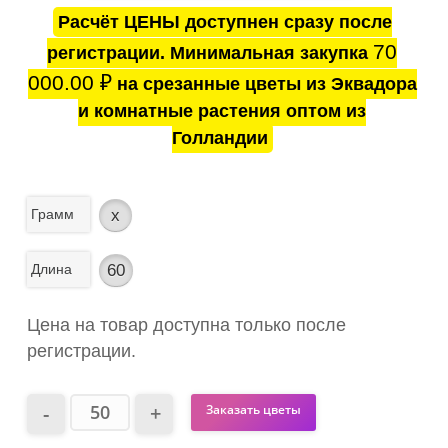
Расчёт ЦЕНЫ доступнен сразу после
70
регистрации. Минимальная закупка
000.00
₽
на срезанные цветы из Эквадора
и комнатные растения оптом из
Голландии
Грамм
x
Длина
60
Цена на товар доступна только после
регистрации.
Заказать цветы