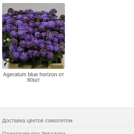
Ageratum blue horizon от
80шт
Доставка цветов самолетом
Плантации роз Эквадора