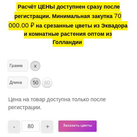
Расчёт ЦЕНЫ доступнен сразу после
70
регистрации. Минимальная закупка
000.00
₽
на срезанные цветы из Эквадора
и комнатные растения оптом из
Голландии
Грамм
x
Длина
50
60
Цена на товар доступна только после
регистрации.
Заказать цветы