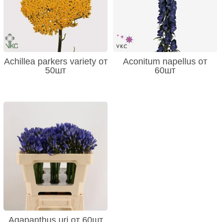
Achillea parkers variety от
Aconitum napellus от
50шт
60шт
Agapanthus uri от 60шт