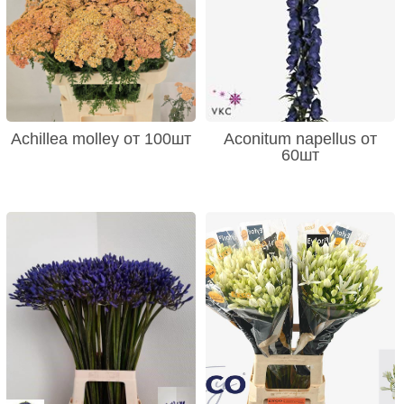
Achillea molley от 100шт
Aconitum napellus от
60шт