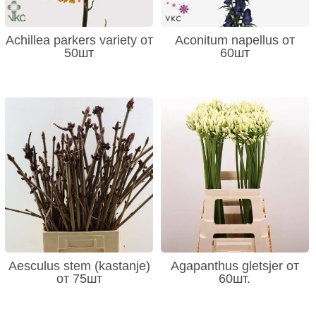
Achillea parkers variety от
Aconitum napellus от
50шт
60шт
Aesculus stem (kastanje)
Agapanthus gletsjer от
от 75шт
60шт.