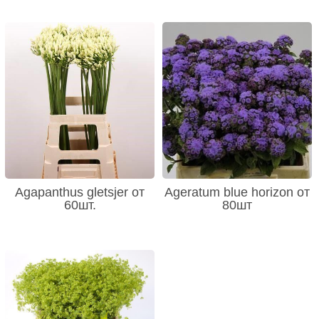
Agapanthus gletsjer от
Ageratum blue horizon от
60шт.
80шт