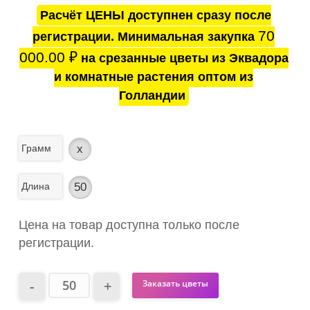
Расчёт ЦЕНЫ доступнен сразу после
70
регистрации. Минимальная закупка
000.00
₽
на срезанные цветы из Эквадора
и комнатные растения оптом из
Голландии
Грамм
x
Длина
50
Цена на товар доступна только после
регистрации.
Заказать цветы