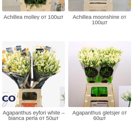
Achillea molley от 100шт
Achillea moonshine от
100шт
Agapanthus eyfori white –
Agapanthus gletsjer от
bianca perla от 50шт
60шт