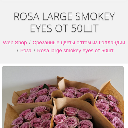
ROSA LARGE SMOKEY
EYES ОТ 50ШТ
Web Shop
Срезанные цветы оптом из Голландии
Роза
Rosa large smokey eyes от 50шт