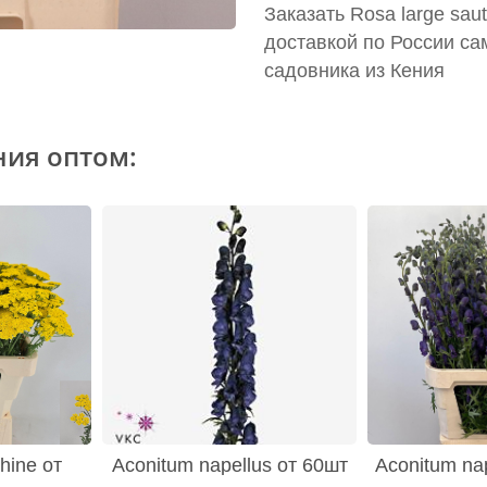
Заказать Rosa large sau
доставкой по России са
садовника из Кения
ния оптом:
hine от
Aconitum napellus от 60шт
Aconitum nap