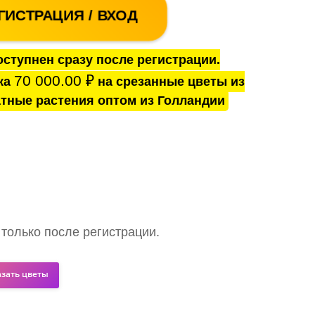
ГИСТРАЦИЯ / ВХОД
ступнен сразу после регистрации.
70 000.00
₽
ка
на срезанные цветы из
тные растения оптом из Голландии
 только после регистрации.
азать цветы