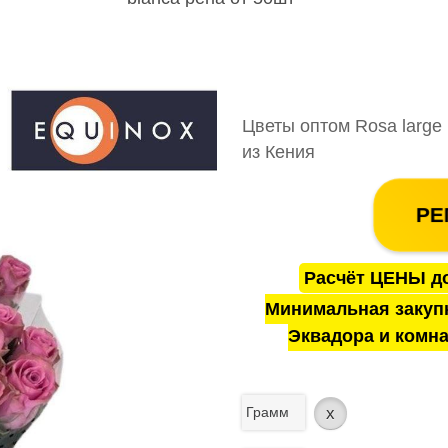
Цветы оптом Rosa large 
из Кения
РЕ
Расчёт ЦЕНЫ до
Минимальная закуп
Эквадора и комна
Грамм
x