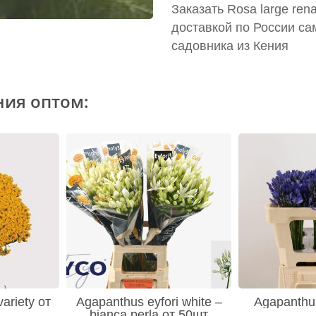
Заказать Rosa large ren
доставкой по России са
садовника из Кения
ния оптом:
variety от
Agapanthus eyfori white –
Agapanthus
bianca perla от 50шт