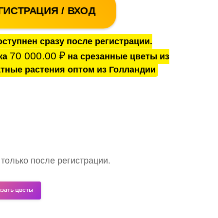
ГИСТРАЦИЯ / ВХОД
ступнен сразу после регистрации.
70 000.00
₽
ка
на срезанные цветы из
тные растения оптом из Голландии
 только после регистрации.
азать цветы