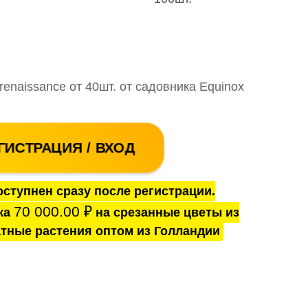
renaissance от 40шт. от садовника Equinox
ГИСТРАЦИЯ / ВХОД
ступнен сразу после регистрации.
70 000.00
₽
ка
на срезанные цветы из
тные растения оптом из Голландии