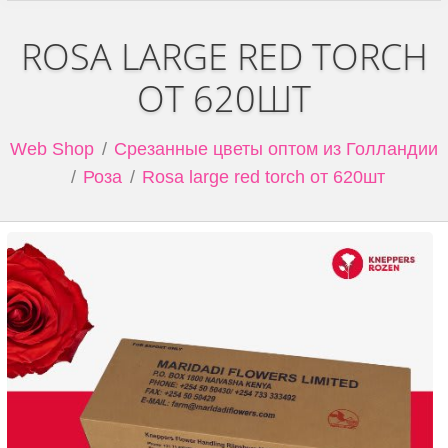
ROSA LARGE RED TORCH
ОТ 620ШТ
Web Shop
Срезанные цветы оптом из Голландии
Роза
Rosa large red torch от 620шт