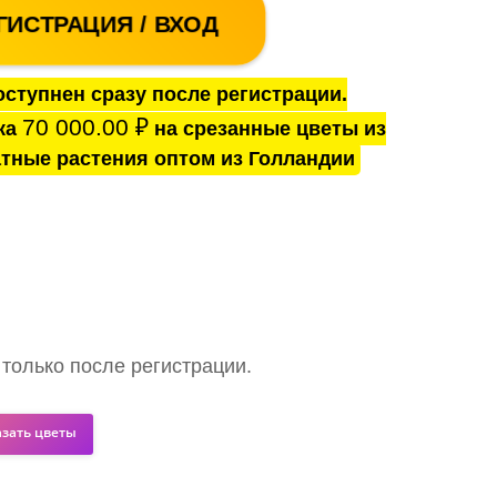
ГИСТРАЦИЯ / ВХОД
ступнен сразу после регистрации.
70 000.00
₽
ка
на срезанные цветы из
тные растения оптом из Голландии
 только после регистрации.
азать цветы