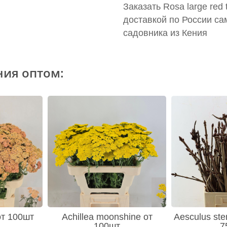
Заказать Rosa large red
доставкой по России са
садовника из Кения
ния оптом:
 от 100шт
Achillea moonshine от
Aesculus ste
100шт
7