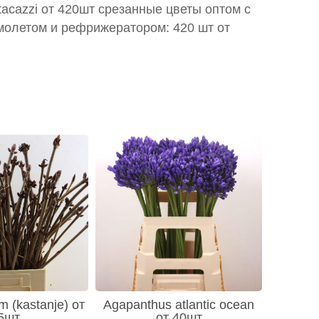
 tacazzi от 420шт срезанные цветы оптом с
молетом и рефрижератором: 420 шт от
m (kastanje) от
Agapanthus atlantic ocean
5шт
от 40шт