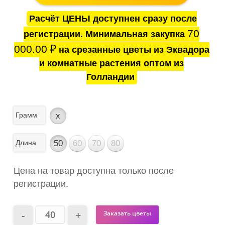
Расчёт ЦЕНЫ доступнен сразу после
70
регистрации. Минимальная закупка
000.00
₽
на срезанные цветы из Эквадора
и комнатные растения оптом из
Голландии
Грамм
x
Длина
50
60
70
80
Цена на товар доступна только после
регистрации.
Заказать цветы