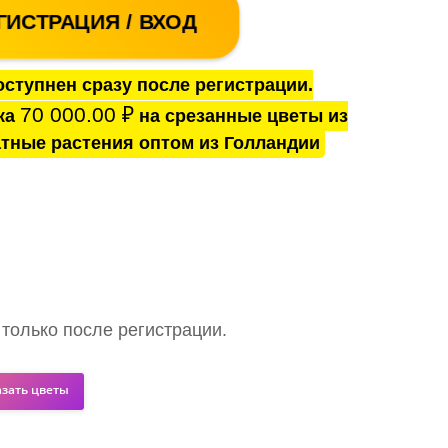
ГИСТРАЦИЯ / ВХОД
ступнен сразу после регистрации.
70 000.00
₽
ка
на срезанные цветы из
тные растения оптом из Голландии
 только после регистрации.
азать цветы