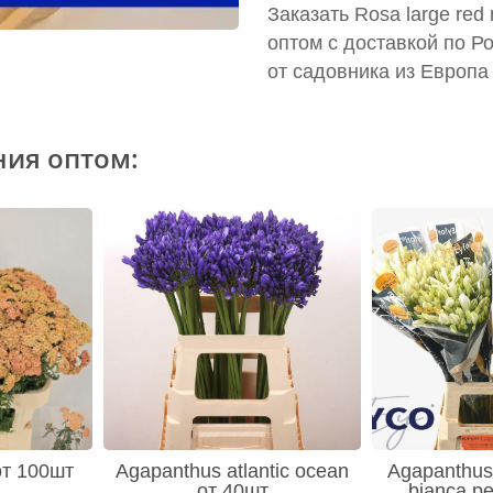
Заказать Rosa large red
оптом с доставкой по Р
от садовника из Европа
ния оптом:
 от 100шт
Agapanthus atlantic ocean
Agapanthus 
от 40шт
bianca pe