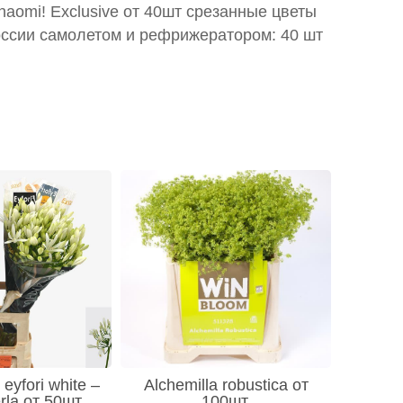
 naomi! Exclusive от 40шт срезанные цветы
оссии самолетом и рефрижератором: 40 шт
eyfori white –
Alchemilla robustica от
rla от 50шт
100шт.