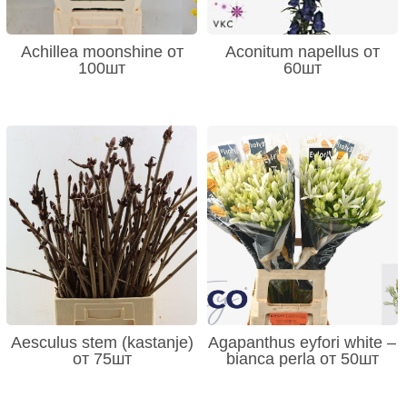
Achillea moonshine от
Aconitum napellus от
100шт
60шт
Aesculus stem (kastanje)
Agapanthus eyfori white –
от 75шт
bianca perla от 50шт