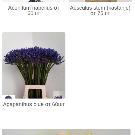
Aconitum napellus от
Aesculus stem (kastanje)
60шт
от 75шт
Agapanthus blue от 60шт