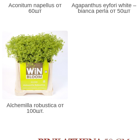
Aconitum napellus от
Agapanthus eyfori white –
60шт
bianca perla от 50шт
Alchemilla robustica от
100шт.