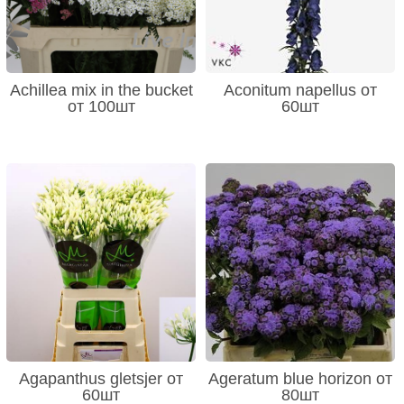
Achillea mix in the bucket
Aconitum napellus от
от 100шт
60шт
Agapanthus gletsjer от
Ageratum blue horizon от
60шт
80шт