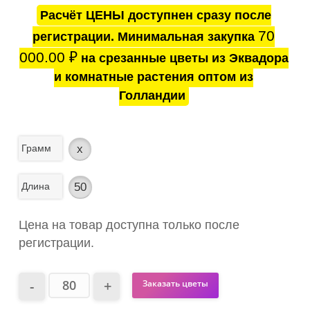
Расчёт ЦЕНЫ доступнен сразу после
70
регистрации. Минимальная закупка
000.00
₽
на срезанные цветы из Эквадора
и комнатные растения оптом из
Голландии
Грамм
x
Длина
50
Цена на товар доступна только после
регистрации.
Заказать цветы