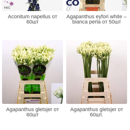
Aconitum napellus от
Agapanthus eyfori white –
60шт
bianca perla от 50шт
Agapanthus gletsjer от
Agapanthus gletsjer от
60шт
60шт.