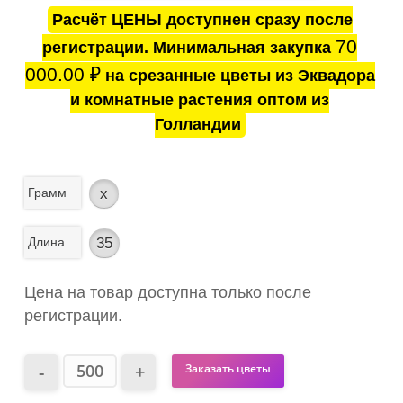
Расчёт ЦЕНЫ доступнен сразу после
70
регистрации. Минимальная закупка
000.00
₽
на срезанные цветы из Эквадора
и комнатные растения оптом из
Голландии
Грамм
x
Длина
35
Цена на товар доступна только после
регистрации.
Заказать цветы