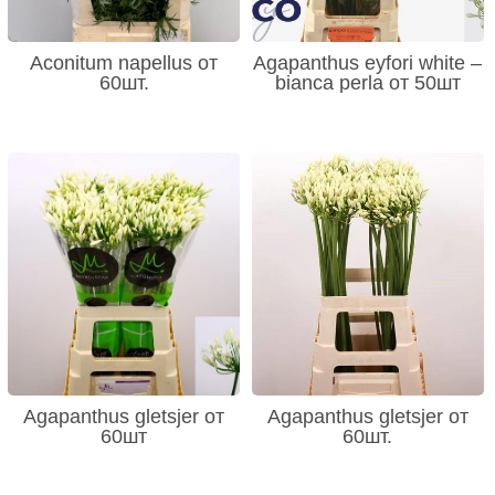
Aconitum napellus от
Agapanthus eyfori white –
60шт.
bianca perla от 50шт
Agapanthus gletsjer от
Agapanthus gletsjer от
60шт
60шт.