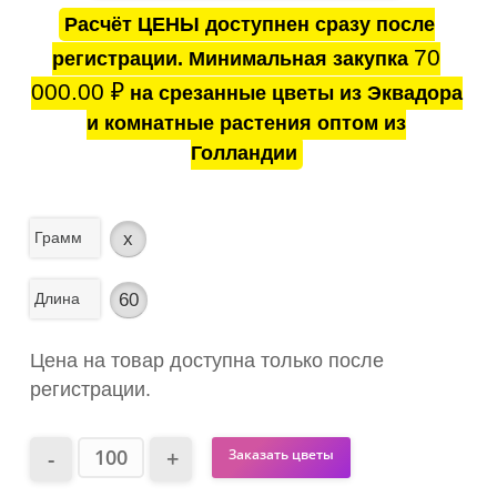
Расчёт ЦЕНЫ доступнен сразу после
70
регистрации. Минимальная закупка
000.00
₽
на срезанные цветы из Эквадора
и комнатные растения оптом из
Голландии
Грамм
x
Длина
60
Цена на товар доступна только после
регистрации.
Заказать цветы