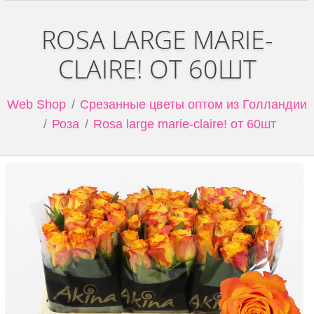
ROSA LARGE MARIE-
CLAIRE! ОТ 60ШТ
Web Shop
Срезанные цветы оптом из Голландии
Роза
Rosa large marie-claire! от 60шт