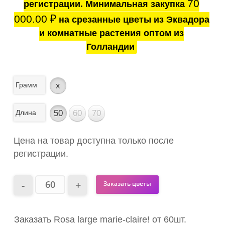
70
регистрации. Минимальная закупка
000.00
₽
на срезанные цветы из Эквадора
и комнатные растения оптом из
Голландии
Грамм
x
Длина
50
60
70
Цена на товар доступна только после
регистрации.
Заказать цветы
Заказать Rosa large marie-claire! от 60шт.