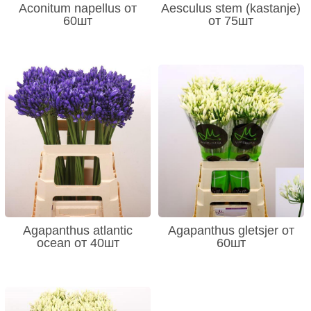
Aconitum napellus от
Aesculus stem (kastanje)
60шт
от 75шт
Agapanthus atlantic
Agapanthus gletsjer от
ocean от 40шт
60шт