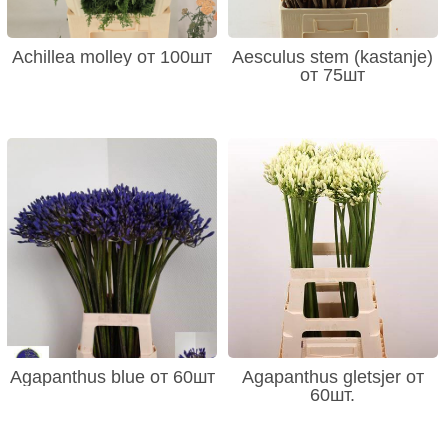
Achillea molley от 100шт
Aesculus stem (kastanje)
от 75шт
Agapanthus blue от 60шт
Agapanthus gletsjer от
60шт.