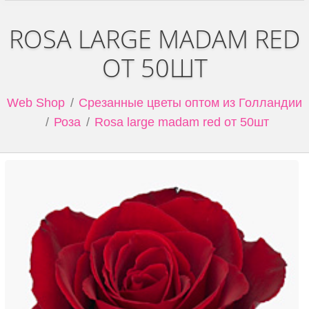
ROSA LARGE MADAM RED
ОТ 50ШТ
Web Shop
Срезанные цветы оптом из Голландии
Роза
Rosa large madam red от 50шт