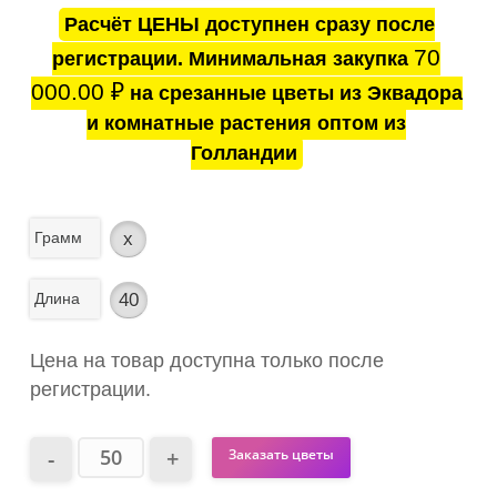
Расчёт ЦЕНЫ доступнен сразу после
70
регистрации. Минимальная закупка
000.00
₽
на срезанные цветы из Эквадора
и комнатные растения оптом из
Голландии
Грамм
x
Длина
40
Цена на товар доступна только после
регистрации.
Заказать цветы