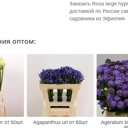
Заказать Rosa large hy
доставкой по России са
садовника из Эфиопия
ния оптом:
er от 60шт.
Agapanthus uri от 60шт
Ageratum bl
8