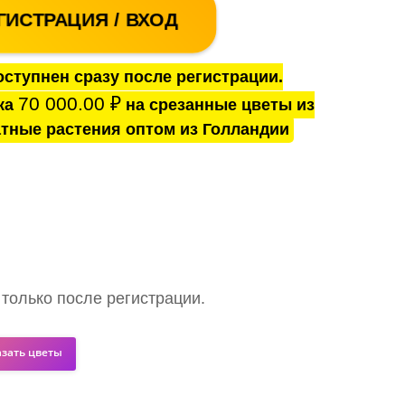
ГИСТРАЦИЯ / ВХОД
ступнен сразу после регистрации.
70 000.00
₽
ка
на срезанные цветы из
тные растения оптом из Голландии
 только после регистрации.
азать цветы