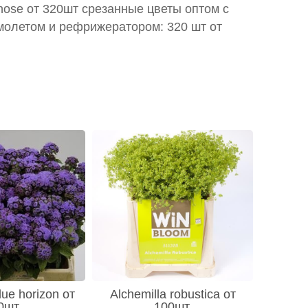
pnose от 320шт срезанные цветы оптом с
молетом и рефрижератором: 320 шт от
ue horizon от
Alchemilla robustica от
0шт
100шт.