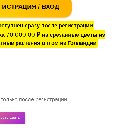
ГИСТРАЦИЯ / ВХОД
ступнен сразу после регистрации.
70 000.00
₽
ка
на срезанные цветы из
тные растения оптом из Голландии
 только после регистрации.
азать цветы