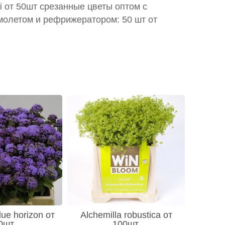
di от 50шт срезанные цветы оптом с
молетом и рефрижератором: 50 шт от
ue horizon от
Alchemilla robustica от
0шт
100шт.