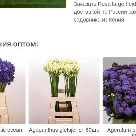
Заказать Rosa large hei
доставкой по России са
садовника из Кения
ния оптом:
tic ocean
Agapanthus gletsjer от 60шт.
Ageratum bl
8