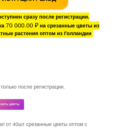
ступнен сразу после регистрации.
70 000.00
₽
ка
на срезанные цветы из
тные растения оптом из Голландии
 только после регистрации.
азать цветы
ari от 40шт срезанные цветы оптом с