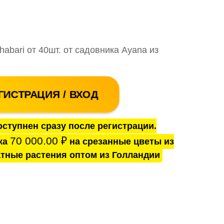
habari от 40шт. от садовника Ayana из
ГИСТРАЦИЯ / ВХОД
ступнен сразу после регистрации.
70 000.00
₽
ка
на срезанные цветы из
тные растения оптом из Голландии