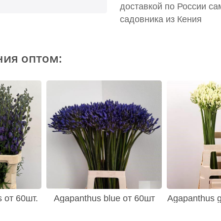
доставкой по России са
садовника из Кения
ния оптом:
s от 60шт.
Agapanthus blue от 60шт
Agapanthus gl