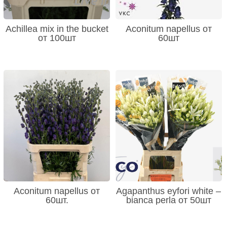
Achillea mix in the bucket
Aconitum napellus от
от 100шт
60шт
Aconitum napellus от
Agapanthus eyfori white –
60шт.
bianca perla от 50шт