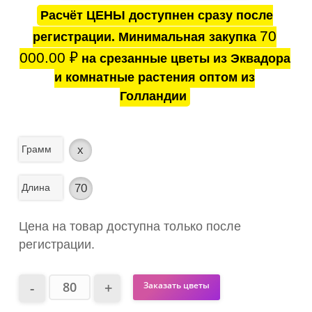
Расчёт ЦЕНЫ доступнен сразу после
70
регистрации. Минимальная закупка
000.00
₽
на срезанные цветы из Эквадора
и комнатные растения оптом из
Голландии
Грамм
x
Длина
70
Цена на товар доступна только после
регистрации.
Заказать цветы