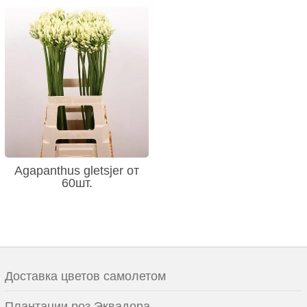
Agapanthus gletsjer от
60шт.
Доставка цветов самолетом
Плантации роз Эквадора