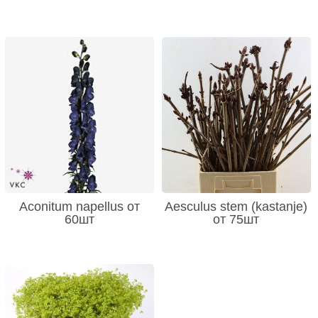
Aconitum napellus от
Aesculus stem (kastanje)
60шт
от 75шт