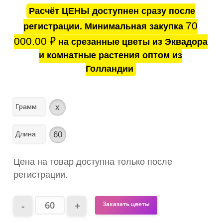
Расчёт ЦЕНЫ доступнен сразу после
70
регистрации. Минимальная закупка
000.00
₽
на срезанные цветы из Эквадора
и комнатные растения оптом из
Голландии
Грамм
x
Длина
60
Цена на товар доступна только после
регистрации.
Заказать цветы