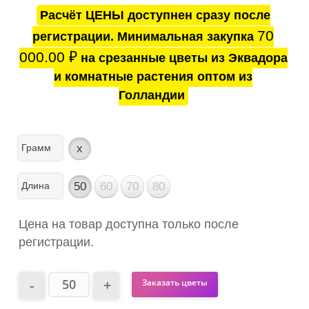
Расчёт ЦЕНЫ доступнен сразу после
70
регистрации. Минимальная закупка
000.00
₽
на срезанные цветы из Эквадора
и комнатные растения оптом из
Голландии
Грамм
x
Длина
50
60
70
80
Цена на товар доступна только после
регистрации.
Заказать цветы