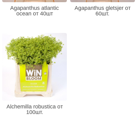
Agapanthus atlantic
Agapanthus gletsjer от
ocean от 40шт
60шт.
Alchemilla robustica от
100шт.