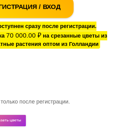
ГИСТРАЦИЯ / ВХОД
ступнен сразу после регистрации.
70 000.00
₽
ка
на срезанные цветы из
тные растения оптом из Голландии
 только после регистрации.
азать цветы