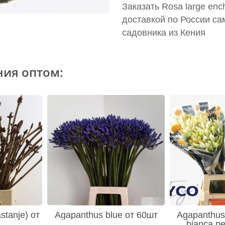
Заказать Rosa large en
доставкой по России са
садовника из Кения
ния оптом:
stanje) от
Agapanthus blue от 60шт
Agapanthus 
bianca pe