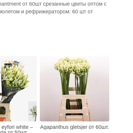
chantment от 60шт срезанные цветы оптом с
молетом и рефрижератором: 60 шт от
eyfori white –
Agapanthus gletsjer от 60шт.
rla от 50шт