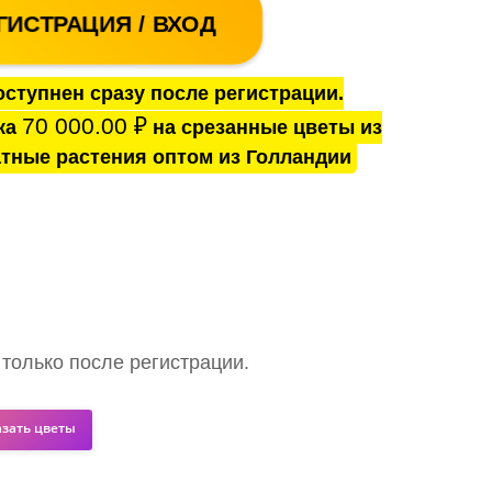
ГИСТРАЦИЯ / ВХОД
ступнен сразу после регистрации.
70 000.00
₽
ка
на срезанные цветы из
тные растения оптом из Голландии
 только после регистрации.
азать цветы