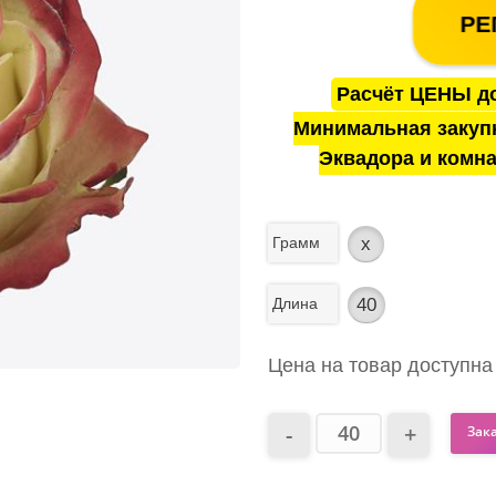
РЕ
Расчёт ЦЕНЫ до
Минимальная закуп
Эквадора и комна
Грамм
x
Длина
40
Цена на товар доступна
Зак