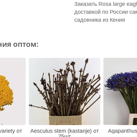
Заказать Rosa large eag
доставкой по России са
садовника из Кения
ния оптом:
variety от
Aesculus stem (kastanje) от
Agapanthus
75шт