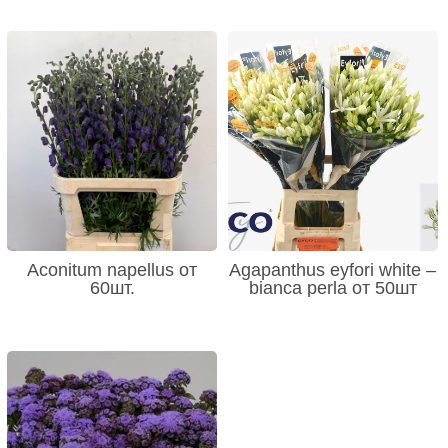
Aconitum napellus от
Agapanthus eyfori white –
60шт.
bianca perla от 50шт