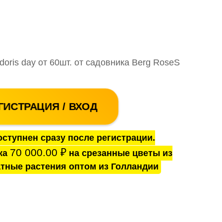
doris day от 60шт. от садовника Berg RoseS
ГИСТРАЦИЯ / ВХОД
ступнен сразу после регистрации.
70 000.00
₽
ка
на срезанные цветы из
тные растения оптом из Голландии