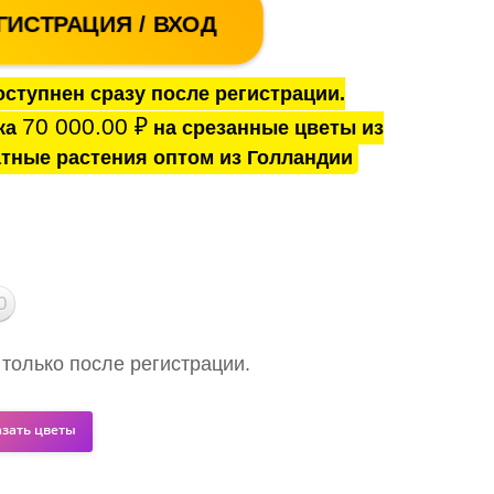
ГИСТРАЦИЯ / ВХОД
ступнен сразу после регистрации.
70 000.00
₽
ка
на срезанные цветы из
тные растения оптом из Голландии
0
 только после регистрации.
азать цветы