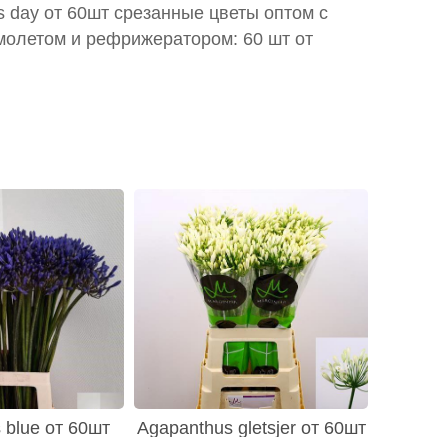
is day от 60шт срезанные цветы оптом с
молетом и рефрижератором: 60 шт от
 blue от 60шт
Agapanthus gletsjer от 60шт