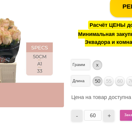
РЕ
Расчёт ЦЕНЫ до
Минимальная закуп
Эквадора и комна
Грамм
x
Длина
50
55
60
7
Цена на товар доступна
Зак