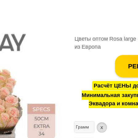
Цветы оптом Rosa large 
из Европа
РЕ
Расчёт ЦЕНЫ до
Минимальная закуп
Эквадора и комна
Грамм
x